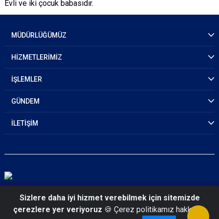
Evli ve iki çocuk babasıdır.
MÜDÜRLÜĞÜMÜZ
HİZMETLERİMİZ
İŞLEMLER
GÜNDEM
İLETİŞİM
© 2026 Kırıkkale Emniyet Müdürlüğü
Sizlere daha iyi hizmet verebilmek için sitemizde
çerezlere yer veriyoruz
🍪 Çerez politikamız hakkında