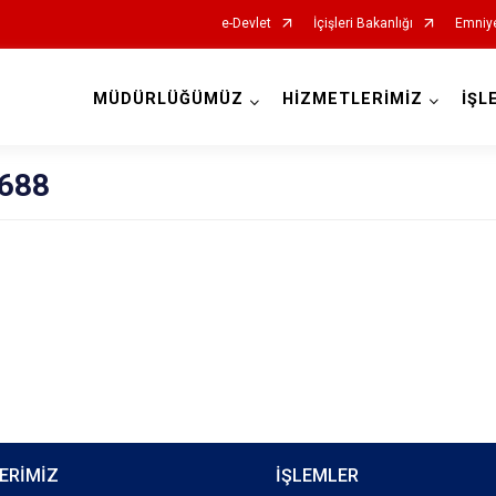
e-Devlet
İçişleri Bakanlığı
Emniye
MÜDÜRLÜĞÜMÜZ
HİZMETLERİMİZ
İŞL
İl Emniyet Müdürlükleri
 688
ERİMİZ
İŞLEMLER