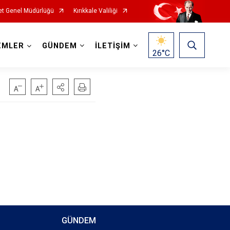
t Genel Müdürlüğü
Kırıkkale Valiliği
EMLER
GÜNDEM
İLETİŞİM
26
°C
GÜNDEM